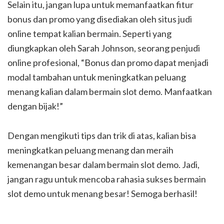
Selain itu, jangan lupa untuk memanfaatkan fitur
bonus dan promo yang disediakan oleh situs judi
online tempat kalian bermain. Seperti yang
diungkapkan oleh Sarah Johnson, seorang penjudi
online profesional, “Bonus dan promo dapat menjadi
modal tambahan untuk meningkatkan peluang
menang kalian dalam bermain slot demo. Manfaatkan
dengan bijak!”
Dengan mengikuti tips dan trik di atas, kalian bisa
meningkatkan peluang menang dan meraih
kemenangan besar dalam bermain slot demo. Jadi,
jangan ragu untuk mencoba rahasia sukses bermain
slot demo untuk menang besar! Semoga berhasil!