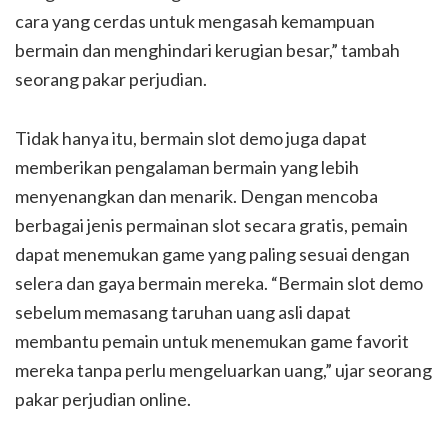
cara yang cerdas untuk mengasah kemampuan
bermain dan menghindari kerugian besar,” tambah
seorang pakar perjudian.
Tidak hanya itu, bermain slot demo juga dapat
memberikan pengalaman bermain yang lebih
menyenangkan dan menarik. Dengan mencoba
berbagai jenis permainan slot secara gratis, pemain
dapat menemukan game yang paling sesuai dengan
selera dan gaya bermain mereka. “Bermain slot demo
sebelum memasang taruhan uang asli dapat
membantu pemain untuk menemukan game favorit
mereka tanpa perlu mengeluarkan uang,” ujar seorang
pakar perjudian online.