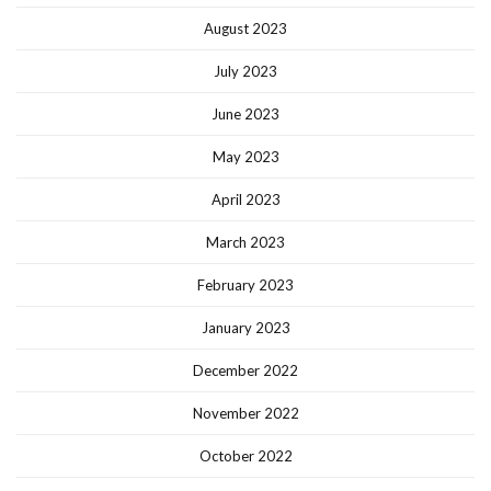
August 2023
July 2023
June 2023
May 2023
April 2023
March 2023
February 2023
January 2023
December 2022
November 2022
October 2022