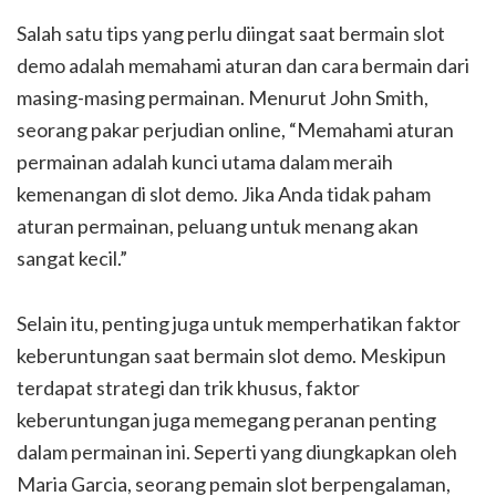
Salah satu tips yang perlu diingat saat bermain slot
demo adalah memahami aturan dan cara bermain dari
masing-masing permainan. Menurut John Smith,
seorang pakar perjudian online, “Memahami aturan
permainan adalah kunci utama dalam meraih
kemenangan di slot demo. Jika Anda tidak paham
aturan permainan, peluang untuk menang akan
sangat kecil.”
Selain itu, penting juga untuk memperhatikan faktor
keberuntungan saat bermain slot demo. Meskipun
terdapat strategi dan trik khusus, faktor
keberuntungan juga memegang peranan penting
dalam permainan ini. Seperti yang diungkapkan oleh
Maria Garcia, seorang pemain slot berpengalaman,