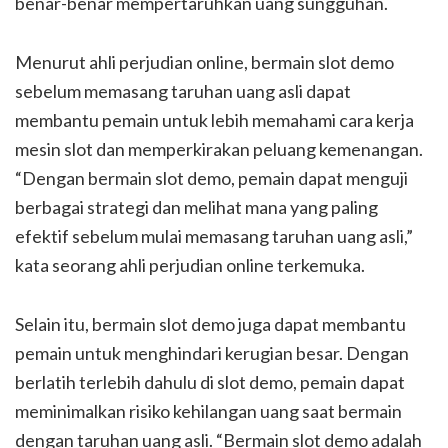
benar-benar mempertaruhkan uang sungguhan.
Menurut ahli perjudian online, bermain slot demo
sebelum memasang taruhan uang asli dapat
membantu pemain untuk lebih memahami cara kerja
mesin slot dan memperkirakan peluang kemenangan.
“Dengan bermain slot demo, pemain dapat menguji
berbagai strategi dan melihat mana yang paling
efektif sebelum mulai memasang taruhan uang asli,”
kata seorang ahli perjudian online terkemuka.
Selain itu, bermain slot demo juga dapat membantu
pemain untuk menghindari kerugian besar. Dengan
berlatih terlebih dahulu di slot demo, pemain dapat
meminimalkan risiko kehilangan uang saat bermain
dengan taruhan uang asli. “Bermain slot demo adalah