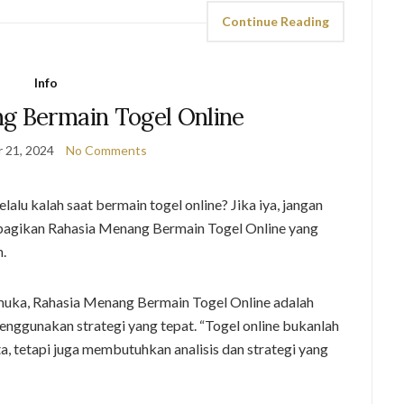
Continue Reading
Info
g Bermain Togel Online
 21, 2024
No Comments
alu kalah saat bermain togel online? Jika iya, jangan
mbagikan Rahasia Menang Bermain Togel Online yang
.
emuka, Rahasia Menang Bermain Togel Online adalah
ggunakan strategi yang tepat. “Togel online bukanlah
 tetapi juga membutuhkan analisis dan strategi yang