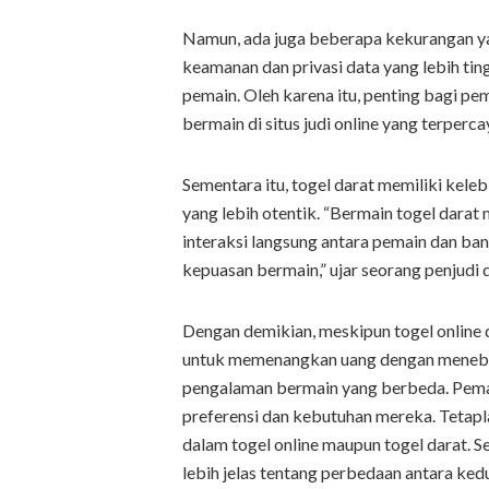
Namun, ada juga beberapa kekurangan yang
keamanan dan privasi data yang lebih tin
pemain. Oleh karena itu, penting bagi p
bermain di situs judi online yang terperc
Sementara itu, togel darat memiliki kele
yang lebih otentik. “Bermain togel dar
interaksi langsung antara pemain dan ban
kepuasan bermain,” ujar seorang penjudi d
Dengan demikian, meskipun togel onlin
untuk memenangkan uang dengan menebak
pengalaman bermain yang berbeda. Pemai
preferensi dan kebutuhan mereka. Tetapl
dalam togel online maupun togel darat.
lebih jelas tentang perbedaan antara ked