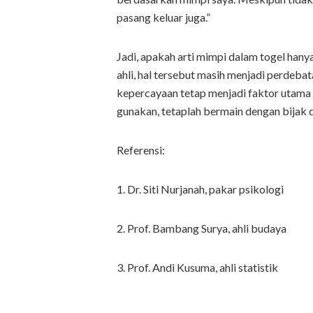
pasang keluar juga.”
Jadi, apakah arti mimpi dalam togel hany
ahli, hal tersebut masih menjadi perdeba
kepercayaan tetap menjadi faktor utama
gunakan, tetaplah bermain dengan bijak d
Referensi:
1. Dr. Siti Nurjanah, pakar psikologi
2. Prof. Bambang Surya, ahli budaya
3. Prof. Andi Kusuma, ahli statistik