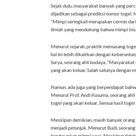
Sejak dulu, masyarakat banyak yang per
dijadikan sebagai prediksi nomor togel. M
“Mimpi seringkali merupakan cermin dari
ilmiah yang mendukung bahwa mimpi bisa
Menurut sejarah, praktik memasang togel
hal ini lebih dikaitkan dengan keberunt
Surya, seorang ahli budaya, “Masyarakat 
yang akan keluar. Salah satunya dengan m
Namun, ada juga yang berpendapat bahwa 
Menurut Prof. Andi Kusuma, seorang ahli
togel yang akan keluar. Semua hasil tog
Meskipun demikian, masih banyak orang 
menjadi petunjuk. Menurut Budi, seorang
berdasarkan mimpi saya. Meskipun tidak