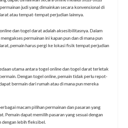
h permainan judi yang dimainkan secara konvensional di
arat atau tempat-tempat perjudian lainnya.
online dan togel darat adalah aksesibilitasnya. Dalam
 mengakses permainan ini kapan pun dan di mana pun
arat, pemain harus pergi ke lokasi fisik tempat perjudian
edaan utama antara togel online dan togel darat terletak
rmain. Dengan togel online, pemain tidak perlu repot-
 dapat bermain dari rumah atau di mana pun mereka
n berbagai macam pilihan permainan dan pasaran yang
rat. Pemain dapat memilih pasaran yang sesuai dengan
dengan lebih fleksibel.