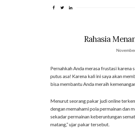
Rahasia Menan
November
Pernahkah Anda merasa frustasi karena sel
putus asa! Karena kali ini saya akan me
bisa membantu Anda meraih kemenangan
Menurut seorang pakar judi online terk
dengan memahami pola permainan dan men
sekadar permainan keberuntungan semata,
matang,” ujar pakar tersebut.