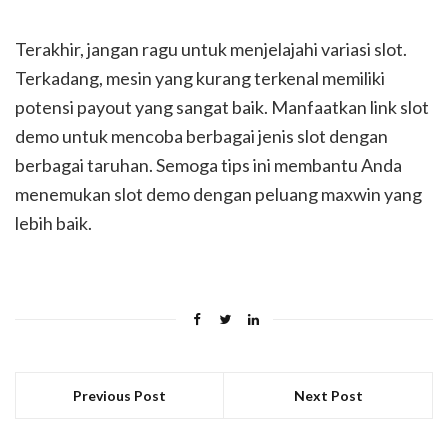
Terakhir, jangan ragu untuk menjelajahi variasi slot.
Terkadang, mesin yang kurang terkenal memiliki
potensi payout yang sangat baik. Manfaatkan link slot
demo untuk mencoba berbagai jenis slot dengan
berbagai taruhan. Semoga tips ini membantu Anda
menemukan slot demo dengan peluang maxwin yang
lebih baik.
Previous Post
Next Post