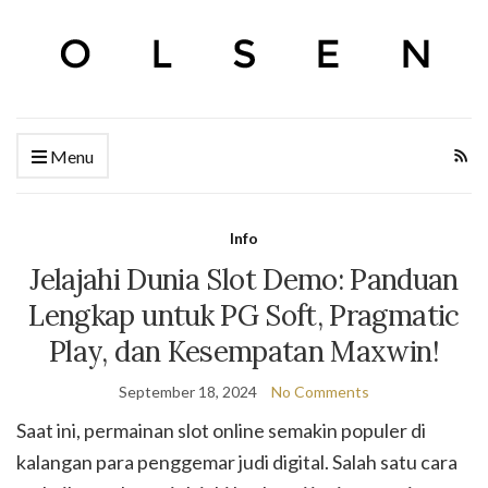
Menu
Info
Jelajahi Dunia Slot Demo: Panduan
Lengkap untuk PG Soft, Pragmatic
Play, dan Kesempatan Maxwin!
September 18, 2024
No Comments
Saat ini, permainan slot online semakin populer di
kalangan para penggemar judi digital. Salah satu cara