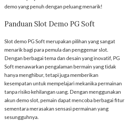
demo yang penuh dengan peluang menarik!
Panduan Slot Demo PG Soft
Slot demo PG Soft merupakan pilihan yang sangat
menarik bagi para pemula dan penggemar slot.
Dengan berbagai tema dan desain yang inovatif, PG
Soft menawarkan pengalaman bermain yang tidak
hanya menghibur, tetapi juga memberikan
kesempatan untuk mempelajari mekanika permainan
tanpa risiko kehilangan uang. Dengan menggunakan
akun demo slot, pemain dapat mencoba berbagai fitur
sementara merasakan sensasi permainan yang
sesungguhnya.