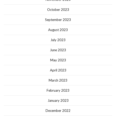
October 2023
September 2023
August 2023
July 2023
June 2023
May 2023
April 2023
March 2023
February 2023
January 2023
December 2022