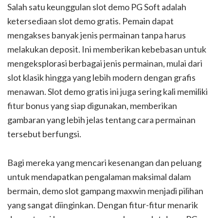
Salah satu keunggulan slot demo PG Soft adalah
ketersediaan slot demo gratis. Pemain dapat
mengakses banyak jenis permainan tanpa harus
melakukan deposit. Ini memberikan kebebasan untuk
mengeksplorasi berbagai jenis permainan, mulai dari
slot klasik hingga yang lebih modern dengan grafis
menawan. Slot demo gratis ini juga sering kali memiliki
fitur bonus yang siap digunakan, memberikan
gambaran yang lebih jelas tentang cara permainan
tersebut berfungsi.
Bagi mereka yang mencari kesenangan dan peluang
untuk mendapatkan pengalaman maksimal dalam
bermain, demo slot gampang maxwin menjadi pilihan
yang sangat diinginkan. Dengan fitur-fitur menarik