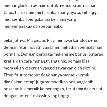
memungkinkan pemain untuk mencoba permainan
tanpa harus mempertaruhkan uang nyata, sehingga
memberikan pengalaman bermain yang
menyenangkan dan bebas risiko.
Selanjutnya, Pragmatic Play menawarkan slot demo
dengan fitur inovatif yang meningkatkan pengalaman
bermain. Dengan berbagai mekanisme bonus, putaran
gratis, dan cara menang yang unik, pemain bisa
merasakan keseruan yang ditawarkan oleh slot ini.
Fitur-fitur tersebut tidak hanya menarik untuk
dimainkan, tetapi juga memberikan peluang lebih
besar untuk meraih kemenangan, terutama dalam slot
dengan potensi maxwin yang tinggi.