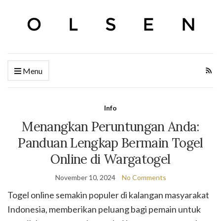
Menu
Info
Menangkan Peruntungan Anda:
Panduan Lengkap Bermain Togel
Online di Wargatogel
November 10, 2024
No Comments
Togel online semakin populer di kalangan masyarakat
Indonesia, memberikan peluang bagi pemain untuk