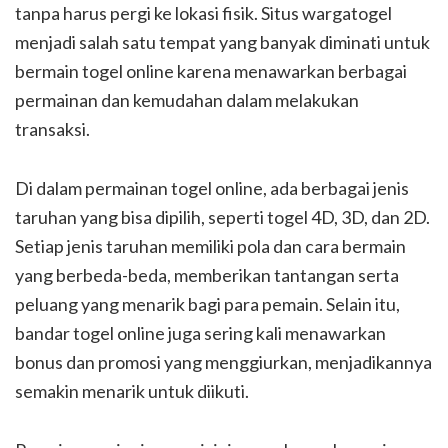
tanpa harus pergi ke lokasi fisik. Situs wargatogel
menjadi salah satu tempat yang banyak diminati untuk
bermain togel online karena menawarkan berbagai
permainan dan kemudahan dalam melakukan
transaksi.
Di dalam permainan togel online, ada berbagai jenis
taruhan yang bisa dipilih, seperti togel 4D, 3D, dan 2D.
Setiap jenis taruhan memiliki pola dan cara bermain
yang berbeda-beda, memberikan tantangan serta
peluang yang menarik bagi para pemain. Selain itu,
bandar togel online juga sering kali menawarkan
bonus dan promosi yang menggiurkan, menjadikannya
semakin menarik untuk diikuti.