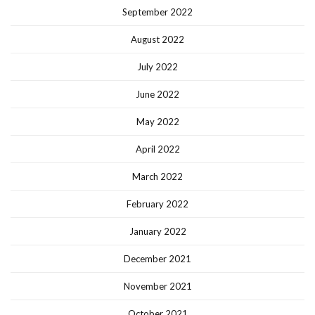
September 2022
August 2022
July 2022
June 2022
May 2022
April 2022
March 2022
February 2022
January 2022
December 2021
November 2021
October 2021