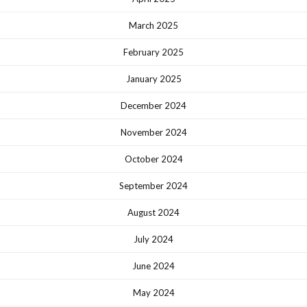
March 2025
February 2025
January 2025
December 2024
November 2024
October 2024
September 2024
August 2024
July 2024
June 2024
May 2024