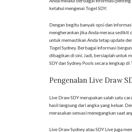
Anda melalui berbagai informasi penting
ketahui mengenai Togel SDY.
Dengan begitu banyak opsi dan informasi
mengherankan jika Anda merasa sedikit 
untuk memastikan Anda tetap update deng
Togel Sydney. Berbagai informasi berguna
dibagikan di sini. Jadi, bersiaplah unt
SDY dan Sydney Pools secara lengkap di
Pengenalan Live Draw S
Live Draw SDY merupakan salah satu cara 
hasil langsung dari angka yang keluar. 
merasakan sensasi menegangkan saat ang
Live Draw Sydney atau SDY Live juga me