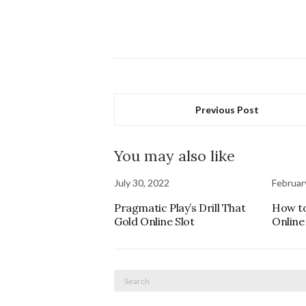
Previous Post
You may also like
July 30, 2022
Februar
Pragmatic Play’s Drill That
How to
Gold Online Slot
Online
Search
for: