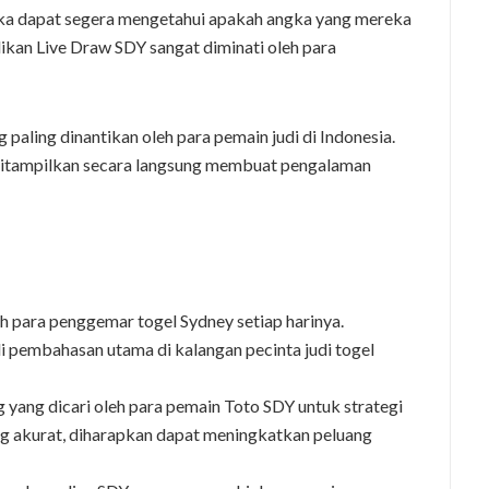
eka dapat segera mengetahui apakah angka yang mereka
dikan Live Draw SDY sangat diminati oleh para
paling dinantikan oleh para pemain judi di Indonesia.
 ditampilkan secara langsung membuat pengalaman
eh para penggemar togel Sydney setiap harinya.
 pembahasan utama di kalangan pecinta judi togel
yang dicari oleh para pemain Toto SDY untuk strategi
g akurat, diharapkan dapat meningkatkan peluang